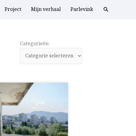
Project
Mijn verhaal
Parlevink
Categorieën
Categorieën