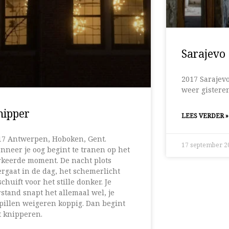
Sarajevo
2017 Sarajev
weer gistere
nipper
LEES VERDER »
17 Antwerpen, Hoboken, Gent.
17 september 
nneer je oog begint te tranen op het
rkeerde moment. De nacht plots
rgaat in de dag, het schemerlicht
chuift voor het stille donker. Je
stand snapt het allemaal wel, je
pillen weigeren koppig. Dan begint
t knipperen.