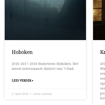
Hoboken
K
2016-2017-2018 Hometown Hoboken. Het
20
meest interessante district van ’t Stad.
Wa
ve
ove
LEES VERDER »
ops
ver
pu
17 juni 2018
Geen reacties
he