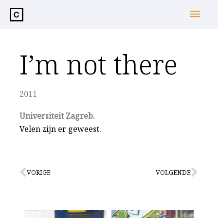
de
Hoo
inhoud
I’m not there
2011
Universiteit Zagreb.
Velen zijn er geweest.
Vorige
Vol
VORIGE
VOLGENDE