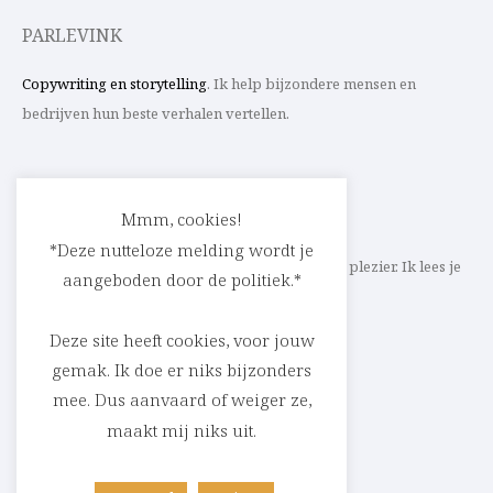
PARLEVINK
Copywriting en storytelling
. Ik help bijzondere mensen en
bedrijven hun beste verhalen vertellen.
CONTACT
Mmm, cookies!
*Deze nutteloze melding wordt je
Schrijf ik straks mee aan jouw verhaal? Met veel plezier. Ik lees je
aangeboden door de politiek.*
heel graag op
cedric@parlevink.be
.
Deze site heeft cookies, voor jouw
gemak. Ik doe er niks bijzonders
mee. Dus aanvaard of weiger ze,
SOCIAL
maakt mij niks uit.
Facebook
Instagram
Linkedin